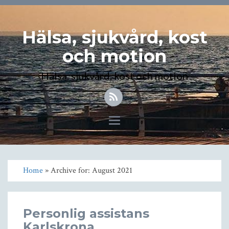
Hälsa, sjukvård, kost
och motion
Hälsa, sjukvård, kost och motion
Toggle
navigation
Home
» Archive for: August 2021
Personlig assistans
Karlskrona