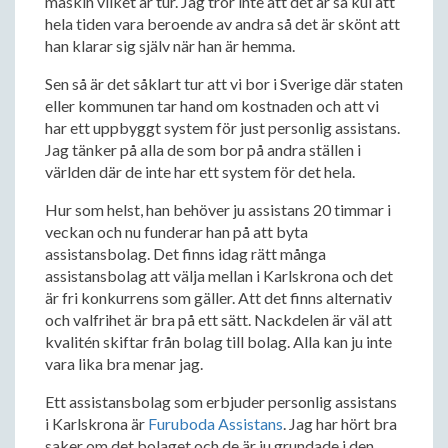
maskin vilket är tur. Jag tror inte att det är så kul att
hela tiden vara beroende av andra så det är skönt att
han klarar sig själv när han är hemma.
Sen så är det såklart tur att vi bor i Sverige där staten
eller kommunen tar hand om kostnaden och att vi
har ett uppbyggt system för just personlig assistans.
Jag tänker på alla de som bor på andra ställen i
världen där de inte har ett system för det hela.
Hur som helst, han behöver ju assistans 20 timmar i
veckan och nu funderar han på att byta
assistansbolag. Det finns idag rätt många
assistansbolag att välja mellan i Karlskrona och det
är fri konkurrens som gäller. Att det finns alternativ
och valfrihet är bra på ett sätt. Nackdelen är väl att
kvalitén skiftar från bolag till bolag. Alla kan ju inte
vara lika bra menar jag.
Ett assistansbolag som erbjuder personlig assistans
i Karlskrona är
Furuboda Assistans
. Jag har hört bra
saker om det bolaget och de är ju grundade i den