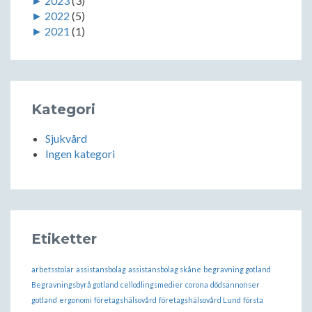
►
2023
(3)
►
2022
(5)
►
2021
(1)
Kategori
Sjukvård
Ingen kategori
Etiketter
arbetsstolar
assistansbolag
assistansbolag skåne
begravning gotland
Begravningsbyrå gotland
cellodlingsmedier
corona
dödsannonser
gotland
ergonomi
företagshälsovård
företagshälsovård Lund
första