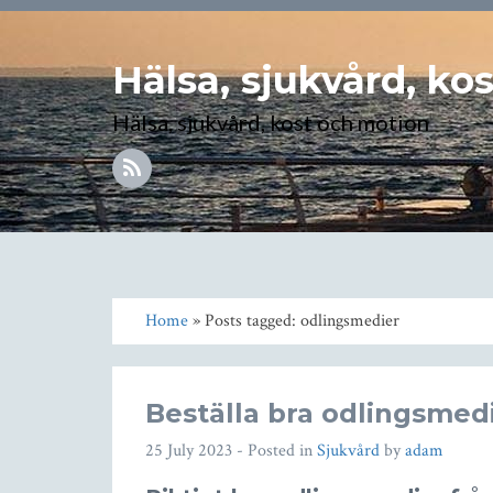
Hälsa, sjukvård, ko
Hälsa, sjukvård, kost och motion
Home
» Posts tagged: odlingsmedier
Beställa bra odlingsmed
25 July 2023
- Posted in
Sjukvård
by
adam