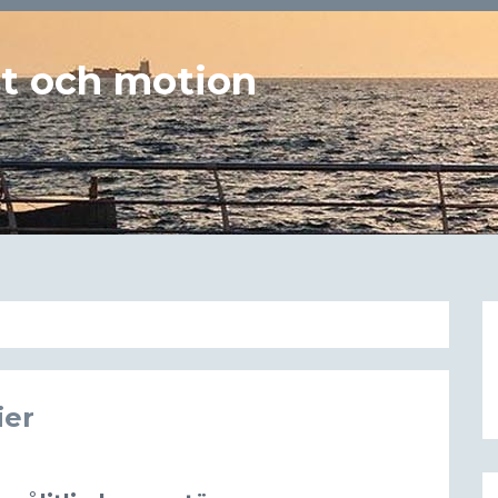
st och motion
ier