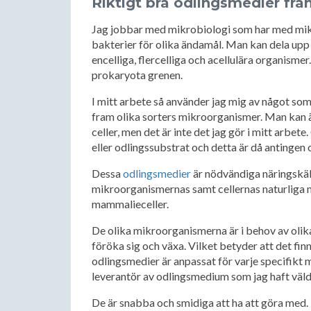
Riktigt bra odlingsmedier från
Jag jobbar med mikrobiologi som har med mikro
bakterier för olika ändamål. Man kan dela upp 
encelliga, flercelliga och acellulära organismer
prokaryota grenen.
I mitt arbete så använder jag mig av något som
fram olika sorters mikroorganismer. Man kan ä
celler, men det är inte det jag gör i mitt arbet
eller odlingssubstrat och detta är då antingen o
Dessa
odlingsmedier
är nödvändiga näringskäl
mikroorganismernas samt cellernas naturliga m
mammalieceller.
De olika mikroorganismerna är i behov av olik
föröka sig och växa. Vilket betyder att det fin
odlingsmedier är anpassat för varje specifikt 
leverantör av odlingsmedium som jag haft väldi
De är snabba och smidiga att ha att göra med. E