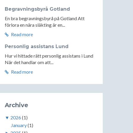
Begravningsbyrå Gotland
En bra begravningsbyrå på Gotland Att
förlora en nära släkting är en...
Read more
Personlig assistans Lund
Hur vi hittade rätt personlig assistans i Lund
När det handlar om att...
Read more
Archive
▼
2026
(1)
January
(1)
►
2025
(1)