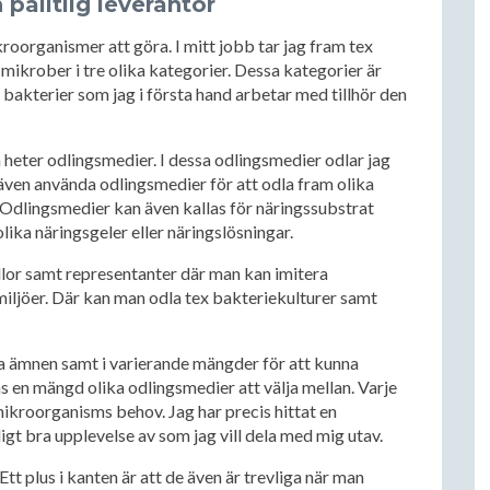
 pålitlig leverantör
organismer att göra. I mitt jobb tar jag fram tex
mikrober i tre olika kategorier. Dessa kategorier är
. bakterier som jag i första hand arbetar med tillhör den
 heter odlingsmedier. I dessa odlingsmedier odlar jag
ven använda odlingsmedier för att odla fram olika
e. Odlingsmedier kan även kallas för näringssubstrat
lika näringsgeler eller näringslösningar.
lor samt representanter där man kan imitera
iljöer. Där kan man odla tex bakteriekulturer samt
a ämnen samt i varierande mängder för att kunna
ns en mängd olika odlingsmedier att välja mellan. Varje
mikroorganisms behov. Jag har precis hittat en
gt bra upplevelse av som jag vill dela med mig utav.
tt plus i kanten är att de även är trevliga när man