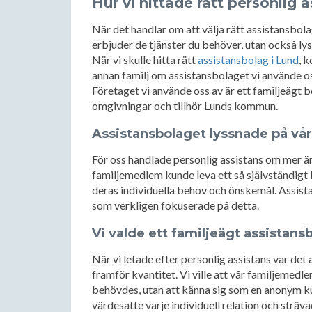
Hur vi hittade rätt personlig 
När det handlar om att välja rätt assistansbolag
erbjuder de tjänster du behöver, utan också ly
När vi skulle hitta rätt
assistansbolag i Lund
, 
annan familj om assistansbolaget vi använde oss
Företaget vi använde oss av är ett familjeägt 
omgivningar och tillhör Lunds kommun.
Assistansbolaget lyssnade på vå
För oss handlade personlig assistans om mer än 
familjemedlem kunde leva ett så självständigt 
deras individuella behov och önskemål. Assista
som verkligen fokuserade på detta.
Vi valde ett familjeägt assistans
När vi letade efter personlig assistans var det
framför kvantitet. Vi ville att vår familjeme
behövdes, utan att känna sig som en anonym ku
värdesatte varje individuell relation och sträv