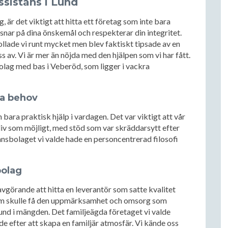
assistans i Lund
, är det viktigt att hitta ett företag som inte bara
ssnar på dina önskemål och respekterar din integritet.
kollade vi runt mycket men blev faktiskt tipsade av en
 av. Vi är mer än nöjda med den hjälpen som vi har fått.
bolag med bas i Veberöd, som ligger i vackra
ra behov
bara praktisk hjälp i vardagen. Det var viktigt att vår
liv som möjligt, med stöd som var skräddarsytt efter
nsbolaget vi valde hade en personcentrerad filosofi
bolag
 avgörande att hitta en leverantör som satte kvalitet
dlem skulle få den uppmärksamhet och omsorg som
nd i mängden. Det familjeägda företaget vi valde
ade efter att skapa en familjär atmosfär. Vi kände oss