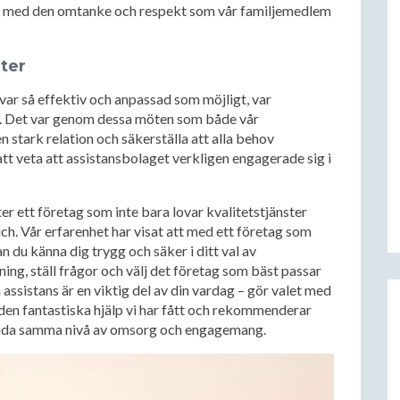
ges med den omtanke och respekt som vår familjemedlem
ter
s var så effektiv och anpassad som möjligt, var
e. Det var genom dessa möten som både vår
stark relation och säkerställa att alla behov
att veta att assistansbolaget verkligen engagerade sig i
fter ett företag som inte bara lovar kvalitetstjänster
h. Vår erfarenhet har visat att med ett företag som
an du känna dig trygg och säker i ditt val av
kning, ställ frågor och välj det företag som bäst passar
assistans är en viktig del av din vardag – gör valet med
en fantastiska hjälp vi har fått och rekommenderar
bjuda samma nivå av omsorg och engagemang.