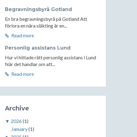
Begravningsbyrå Gotland
En bra begravningsbyrå på Gotland Att
förlora en nära släkting är en...
Read more
Personlig assistans Lund
Hur vi hittade rätt personlig assistans i Lund
När det handlar om att...
Read more
Archive
▼
2026
(1)
January
(1)
►
2025
(1)