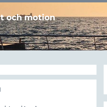
st och motion
d