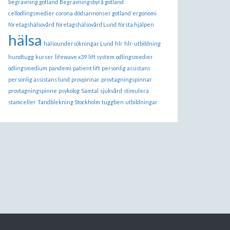
begravning gotland
Begravningsbyrå gotland
cellodlingsmedier
corona
dödsannonser gotland
ergonomi
företagshälsovård
företagshälsovård Lund
första hjälpen
hälsa
hälsoundersökningar Lund
hlr
hlr-utbildning
hundtugg
kurser
lifewave x39
lift system
odlingsmedier
odlingsmedium
pandemi
patient lift
personlig assistans
personlig assistans lund
provpinnar
provtagningspinnar
provtagningspinne
psykolog
Samtal
sjukvård
stimulera
stamceller
Tandblekning Stockholm
tuggben
utbildningar